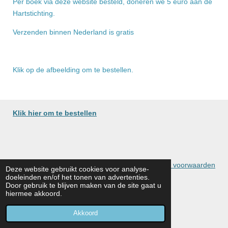
Per boek via deze website besteld, doneren we 5 euro aan de
Hartstichting.
Verzenden binnen Nederland is gratis
Klik op de afbeelding om te bestellen.
Klik hier om te bestellen
Levertijd en algemene voorwaarden
Deze website gebruikt cookies voor analyse-
doeleinden en/of het tonen van advertenties.
Door gebruik te blijven maken van de site gaat u
Naar onze actiepagina bij de Hartstichting
hiermee akkoord.
© 2022 Geland, X
Akkoord
Powered by
JouwWeb