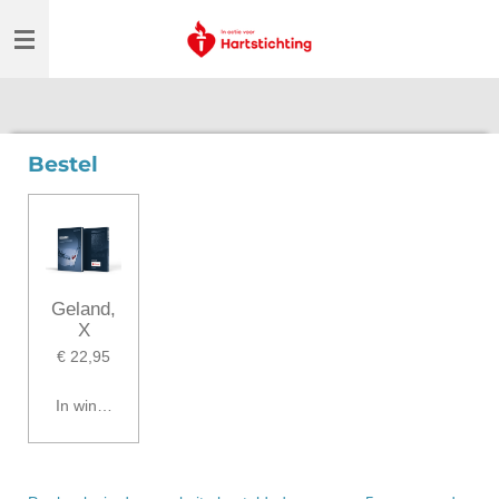
Ga
direct
naar
de
hoofdinhoud
Bestel
Geland,
X
€ 22,95
In winkelwagen