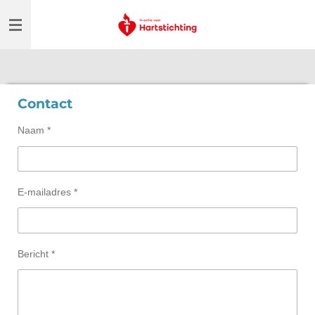
Ga
direct
naar
de
hoofdinhoud
Contact
Naam *
E-mailadres *
Bericht *